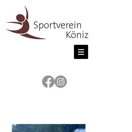
Body-Fit: Schneeschuhtour
auf dem Jaun